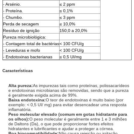
- Arsénio.
≤ 2 ppm
- Proteína.
≤ 0,1%
- Chumbo.
≤ 3 ppm
Perda de secagem
≤ 10,0%
Resíduo de ignição
150,0 a 20,0%
Pureza microbiológica:
- Contagem total de bactérias
< 100 CFU/g
- Leveduras e mofo
< 100 CFU/g
- Endotoxinas bacterianas
≤ 0,5 UI/mg
Características
Alta pureza:
As impurezas tais como proteínas, polissacarídeos
e endotoxinas microbianas são removidas, sendo que a pureza
é geralmente exigida acima de 99%.
Baixa endotoxina:
O teor de endotoxinas é muito baixo (por
exemplo: < 0,5 UI/ mg) para evitar desencadear uma resposta
inflamatória.
Peso molecular elevado (comum em gotas hidratante para
os olhos):
O peso molecular é geralmente entre 1 e 3 milhões
de Daltons (Da), o que pode proporcionar fortes efeitos
hidratantes e lubrificantes e ajudar a proteger a córnea.
Boa biocompatibilidade:
Não causa rejeição ou irritação,