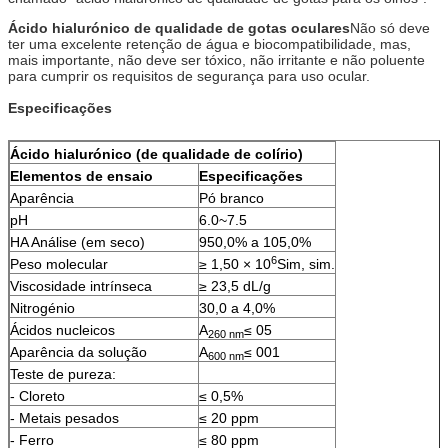
Ácido hialurónico de qualidade de gotas oculares
Não só deve
ter uma excelente retenção de água e biocompatibilidade, mas,
mais importante, não deve ser tóxico, não irritante e não poluente
para cumprir os requisitos de segurança para uso ocular.
Especificações
Ácido hialurónico (de qualidade de colírio)
Elementos de ensaio
Especificações
Aparência
Pó branco
pH
6.0~7.5
HA Análise (em seco)
950,0% a 105,0%
6
Peso molecular
≥ 1,50 × 10
Sim, sim.
Viscosidade intrínseca
≥ 23,5 dL/g
Nitrogénio
30,0 a 4,0%
Ácidos nucleicos
A
≤ 05
260 nm
Aparência da solução
A
≤ 001
600 nm
Teste de pureza:
- Cloreto
≤ 0,5%
- Metais pesados
≤ 20 ppm
- Ferro
≤ 80 ppm