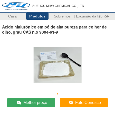
SUZHOU MHW CHEMICAL CO., LTD.
Casa
Produtos
Sobre nós
Excursão da fábrica
>>
Ácido hialurónico em pó de alta pureza para colher de
olho, grau CAS n.o 9004-61-9
Melhor preço
Fale Conosco