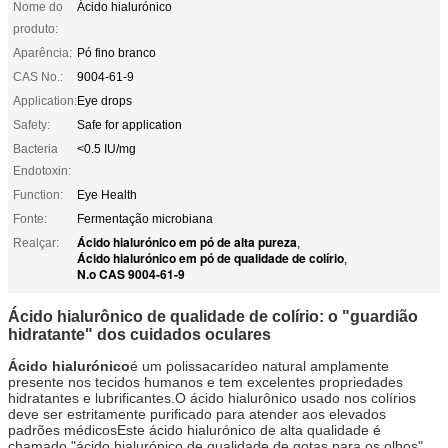
Nome do
Ácido hialurónico
produto:
Aparência:
Pó fino branco
CAS No.:
9004-61-9
Application:
Eye drops
Safety:
Safe for application
Bacteria
<0.5 IU/mg
Endotoxin:
Function:
Eye Health
Fonte:
Fermentação microbiana
Ácido hialurónico em pó de alta pureza
Realçar:
,
Ácido hialurónico em pó de qualidade de colírio
,
N.o CAS 9004-61-9
Ácido hialurônico de qualidade de colírio: o "guardião
hidratante" dos cuidados oculares
Ácido hialurónico
é um polissacarídeo natural amplamente
presente nos tecidos humanos e tem excelentes propriedades
hidratantes e lubrificantes.O ácido hialurônico usado nos colírios
deve ser estritamente purificado para atender aos elevados
padrões médicosEste ácido hialurónico de alta qualidade é
chamado "ácido hialurónico de qualidade de gotas para os olhos".