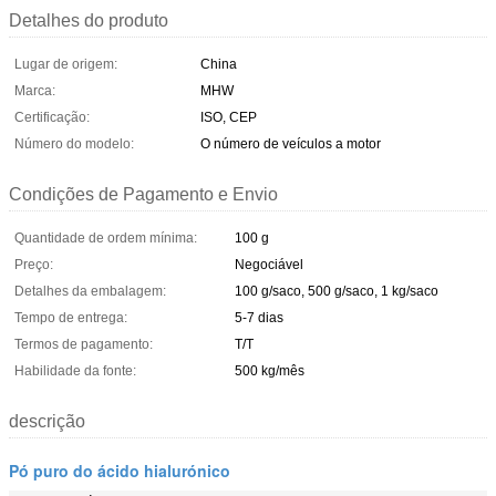
Detalhes do produto
Lugar de origem:
China
Marca:
MHW
Certificação:
ISO, CEP
Número do modelo:
O número de veículos a motor
Condições de Pagamento e Envio
Quantidade de ordem mínima:
100 g
Preço:
Negociável
Detalhes da embalagem:
100 g/saco, 500 g/saco, 1 kg/saco
Tempo de entrega:
5-7 dias
Termos de pagamento:
T/T
Habilidade da fonte:
500 kg/mês
descrição
Pó puro do ácido hialurónico