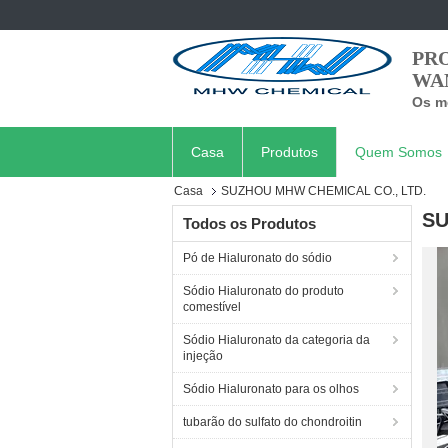
PR
WA
Os me
Casa
Produtos
Quem Somos
Casa
SUZHOU MHW CHEMICAL CO., LTD.
SU
Todos os Produtos
Pó de Hialuronato do sódio
Sódio Hialuronato do produto
comestível
Sódio Hialuronato da categoria da
injeção
Sódio Hialuronato para os olhos
tubarão do sulfato do chondroitin