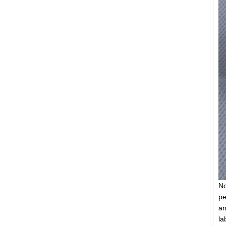
No
pe
an
la