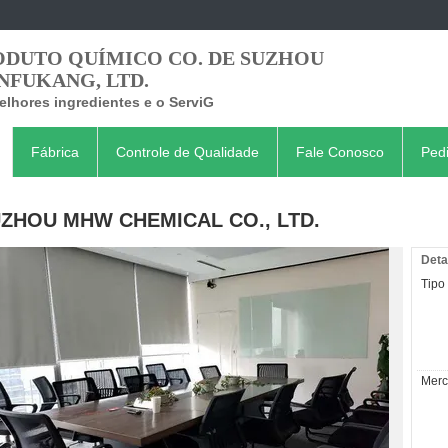
ODUTO QUÍMICO CO. DE SUZHOU
NFUKANG, LTD.
lhores ingredientes e o ServiG
Fábrica
Controle de Qualidade
Fale Conosco
Ped
ZHOU MHW CHEMICAL CO., LTD.
Deta
Tipo
Merc