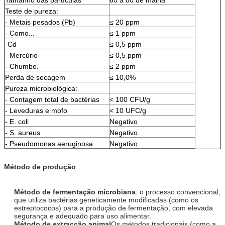
Teste de pureza:
- Metais pesados (Pb)
≤ 20 ppm
- Como...
≤ 1 ppm
-Cd
≤ 0,5 ppm
- Mercúrio
≤ 0,5 ppm
- Chumbo.
≤ 2 ppm
Perda de secagem
≤ 10,0%
Pureza microbiológica:
- Contagem total de bactérias
< 100 CFU/g
- Leveduras e mofo
< 10 UFC/g
- E. coli
Negativo
- S. aureus
Negativo
- Pseudomonas aeruginosa
Negativo
Método de produção
Método de fermentação microbiana
: o processo convencional,
que utiliza bactérias geneticamente modificadas (como os
estreptococos) para a produção de fermentação, com elevada
segurança e adequado para uso alimentar.
Método de extracção animal
Os métodos tradicionais (como a