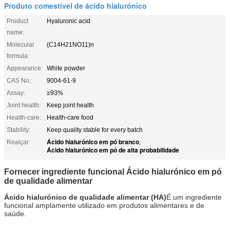
Produto comestível de ácido hialurónico
Product
Hyaluronic acid
name:
Molecular
(C14H21NO11)n
formula:
Appearance:
White powder
CAS No.:
9004-61-9
Assay:
≥93%
Joint health:
Keep joint health
Health-care:
Health-care food
Stability:
Keep quality stable for every batch
Ácido hialurónico em pó branco
Realçar:
,
Ácido hialurónico em pó de alta probabilidade
Fornecer ingrediente funcional Ácido hialurónico em pó
de qualidade alimentar
Ácido hialurónico de qualidade alimentar (HA)
É um ingrediente
funcional amplamente utilizado em produtos alimentares e de
saúde.