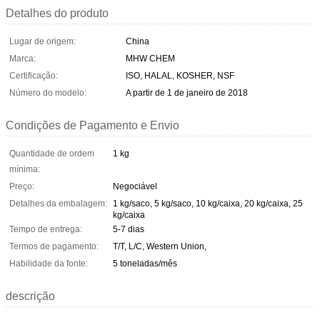
Detalhes do produto
Lugar de origem:
China
Marca:
MHW CHEM
Certificação:
ISO, HALAL, KOSHER, NSF
Número do modelo:
A partir de 1 de janeiro de 2018
Condições de Pagamento e Envio
Quantidade de ordem
1 kg
mínima:
Preço:
Negociável
Detalhes da embalagem:
1 kg/saco, 5 kg/saco, 10 kg/caixa, 20 kg/caixa, 25
kg/caixa
Tempo de entrega:
5-7 dias
Termos de pagamento:
T/T, L/C, Western Union,
Habilidade da fonte:
5 toneladas/mês
descrição