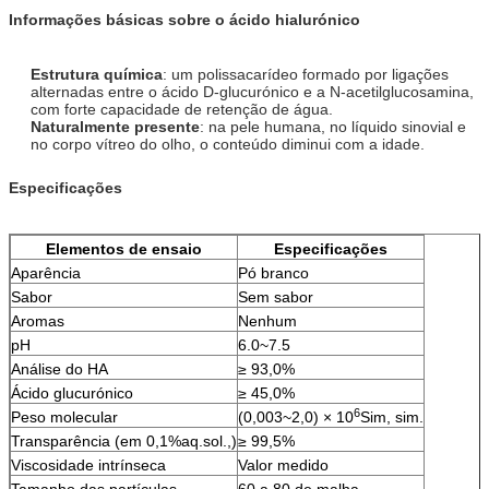
Informações básicas sobre o ácido hialurónico
Estrutura química
: um polissacarídeo formado por ligações
alternadas entre o ácido D-glucurónico e a N-acetilglucosamina,
com forte capacidade de retenção de água.
Naturalmente presente
: na pele humana, no líquido sinovial e
no corpo vítreo do olho, o conteúdo diminui com a idade.
Especificações
Elementos de ensaio
Especificações
Aparência
Pó branco
Sabor
Sem sabor
Aromas
Nenhum
pH
6.0~7.5
Análise do HA
≥ 93,0%
Ácido glucurónico
≥ 45,0%
6
Peso molecular
(0,003~2,0) × 10
Sim, sim.
Transparência (em 0,1%aq.sol.,)
≥ 99,5%
Viscosidade intrínseca
Valor medido
Tamanho das partículas
60 a 80 de malha