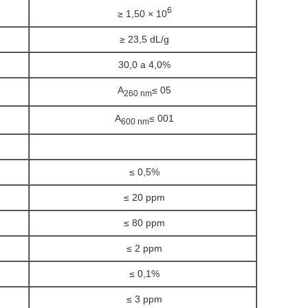
6
≥ 1,50 × 10
≥ 23,5 dL/g
30,0 a 4,0%
A
≤ 05
260 nm
A
≤ 001
600 nm
≤ 0,5%
≤ 20 ppm
≤ 80 ppm
≤ 2 ppm
≤ 0,1%
≤ 3 ppm