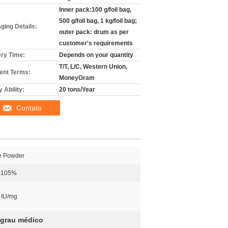
Inner pack:100 g/foil bag,
500 g/foil bag, 1 kg/foil bag;
ging Details:
outer pack: drum as per
customer's requirements
ery Time:
Depends on your quantity
T/T, L/C, Western Union,
nt Terms:
MoneyGram
 Ability:
20 tons/Year
Contato
e Powder
-105%
5 IU/mg
 grau médico