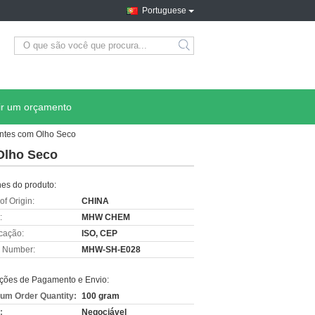
Portuguese
ir um orçamento
entes com Olho Seco
Olho Seco
hes do produto:
of Origin:
CHINA
:
MHW CHEM
icação:
ISO, CEP
 Number:
MHW-SH-E028
ções de Pagamento e Envio:
um Order Quantity:
100 gram
:
Negociável