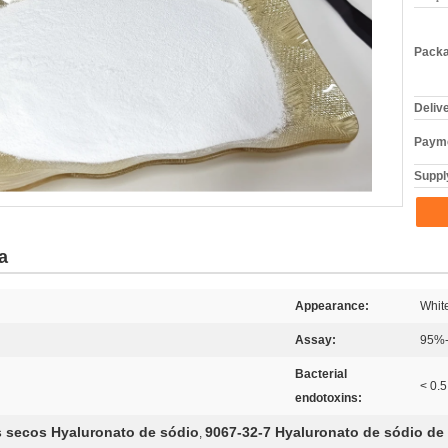
Packa
Deliv
Payme
Supply
a
Appearance:
Whit
Assay:
95%
Bacterial
< 0.
endotoxins:
 secos Hyaluronato de sódio
9067-32-7 Hyaluronato de sódio de
,