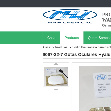
PR
WA
Os me
Casa
Produtos
Quem Somos
Casa
Produtos
Sódio Hialuronato para os o
9067-32-7 Gotas Oculares Hyal