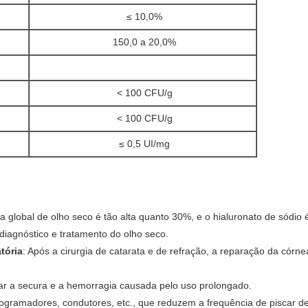
≤ 10,0%
150,0 a 20,0%
< 100 CFU/g
< 100 CFU/g
≤ 0,5 UI/mg
cia global de olho seco é tão alta quanto 30%, e o hialuronato de sódio 
de diagnóstico e tratamento do olho seco.
tória
: Após a cirurgia de catarata e de refração, a reparação da córn
viar a secura e a hemorragia causada pelo uso prolongado.
rogramadores, condutores, etc., que reduzem a frequência de piscar d