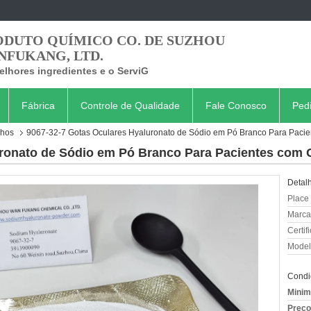
ODUTO QUÍMICO CO. DE SUZHOU
NFUKANG, LTD.
lhores ingredientes e o ServiG
Fábrica
Controle de Qualidade
Fale Conosco
Ped
lhos
9067-32-7 Gotas Oculares Hyaluronato de Sódio em Pó Branco Para Paci
uronato de Sódio em Pó Branco Para Pacientes com 
Detal
Place 
Marca
Certif
Model
Condi
Minim
Preço