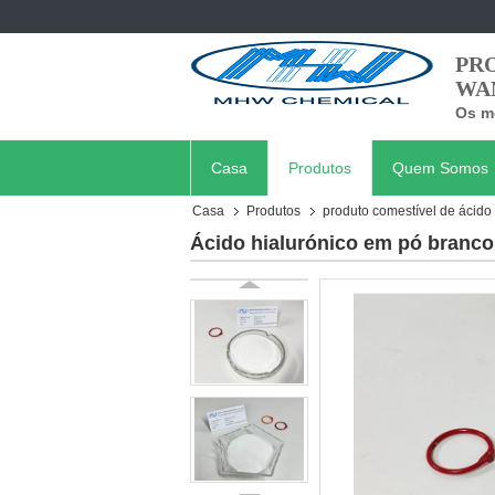
PR
WA
Os me
Casa
Produtos
Quem Somos
Casa
Produtos
produto comestível de ácido 
Ácido hialurónico em pó branco 