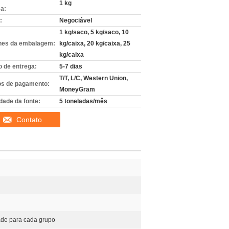
1 kg
a:
:
Negociável
1 kg/saco, 5 kg/saco, 10
hes da embalagem:
kg/caixa, 20 kg/caixa, 25
kg/caixa
 de entrega:
5-7 dias
T/T, L/C, Western Union,
s de pagamento:
MoneyGram
dade da fonte:
5 toneladas/mês
Contato
ade para cada grupo