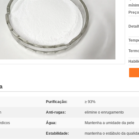
mínim
Preço
Detal
Tempo
Termo
Habili
a
Purificação:
≥ 93%
m
Anti-rugas:
elimine o enrugamento
édicos
Água:
Mantenha a umidade da pele
Estabilidade:
mantenha o estábulo da qualid