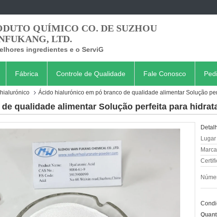
ODUTO QUÍMICO CO. DE SUZHOU
NFUKANG, LTD.
lhores ingredientes e o ServiG
Fábrica
Controle de Qualidade
Fale Conosco
Ped
hialurónico
Ácido hialurónico em pó branco de qualidade alimentar Solução perf
de qualidade alimentar Solução perfeita para hidrata
Detal
Lugar
Marca
Certif
Númer
Condi
Quant