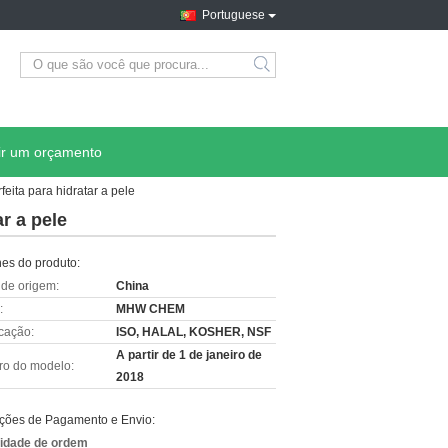
Portuguese
ir um orçamento
eita para hidratar a pele
r a pele
hes do produto:
 de origem:
China
:
MHW CHEM
icação:
ISO, HALAL, KOSHER, NSF
A partir de 1 de janeiro de
o do modelo:
2018
ções de Pagamento e Envio:
idade de ordem