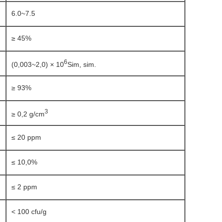
6.0~7.5
≥ 45%
6
(0,003~2,0) × 10
Sim, sim.
≥ 93%
3
≥ 0,2 g/cm
≤ 20 ppm
≤ 10,0%
≤ 2 ppm
< 100 cfu/g