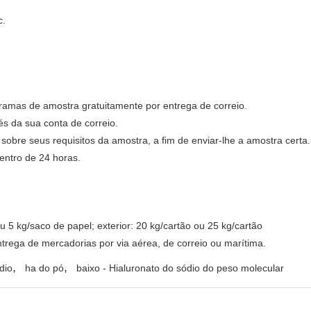
c.
amas de amostra gratuitamente por entrega de correio.
 da sua conta de correio.
sobre seus requisitos da amostra, a fim de enviar-lhe a amostra certa.
ntro de 24 horas.
 5 kg/saco de papel; exterior: 20 kg/cartão ou 25 kg/cartão
trega de mercadorias por via aérea, de correio ou marítima.
,
,
dio
ha do pó
baixo - Hialuronato do sódio do peso molecular